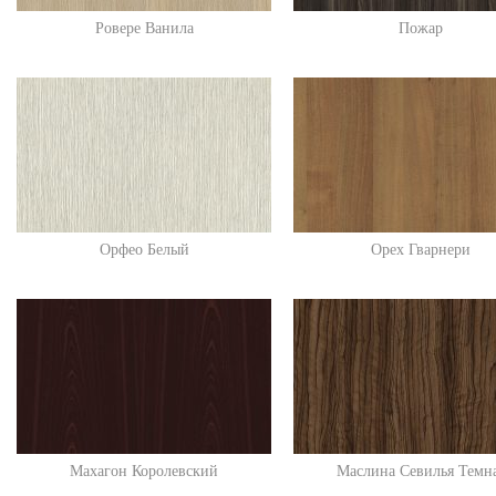
Ровере Ванила
Пожар
Орфео Белый
Орех Гварнери
Махагон Королевский
Маслина Севилья Темн