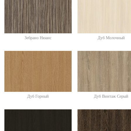
Зебрано Нюанс
Дуб Молочный
Дуб Горный
Дуб Винтаж Серый