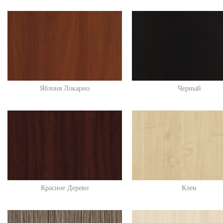
Яблоня Локарно
Черный
Красное Дерево
Клен