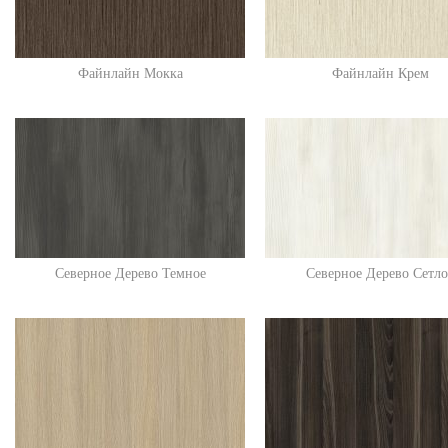
Файнлайн Мокка
Файнлайн Крем
Северное Дерево Темное
Северное Дерево Сетло