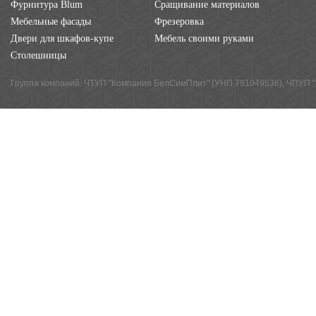
Фурнитура Blum
Сращивание материалов
Мебельные фасады
Фрезеровка
Двери для шкафов-купе
Мебель своими руками
Столешницы
Группа компаний: ЧТУП "Компания БелСимПлит" (УНП 791049536), ЧПУП "