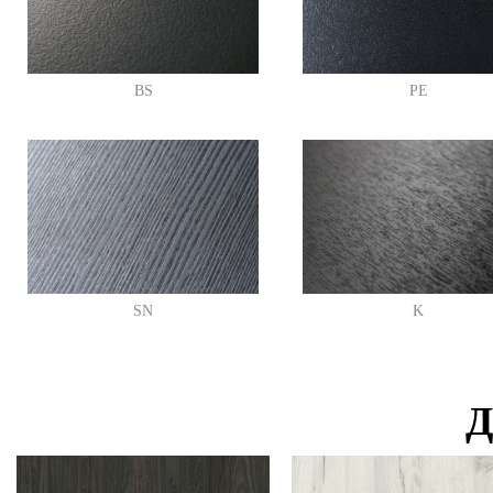
BS
PE
SN
K