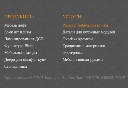
ПРОДУКЦИЯ:
УСЛУГИ:
Мебель лофт
Раскрой мебельной плиты
Компакт плиты
Детали для кухонных модулей
Ламинированная ДСП
Оклейка кромкой
Фурнитура Blum
Сращивание материалов
Мебельные фасады
Фрезеровка
Двери для шкафов-купе
Мебель своими руками
Столешницы
Группа компаний: ЧТУП "Компания БелСимПлит" (УНП 791049536), ЧПУП "